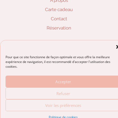
A propos
Carte cadeau
Contact
Réservation
Mentions légales
Pour que ce site fonctionne de façon optimale et vous offre la meilleure
© La colline facialiste – 2025
expérience de navigation, il est recommandé d'accepter l'utilisation des
Conçu avec le
♥
par
Marine Laborie
cookies.
Accepter
Refuser
Voir les préférences
Politique de cookies